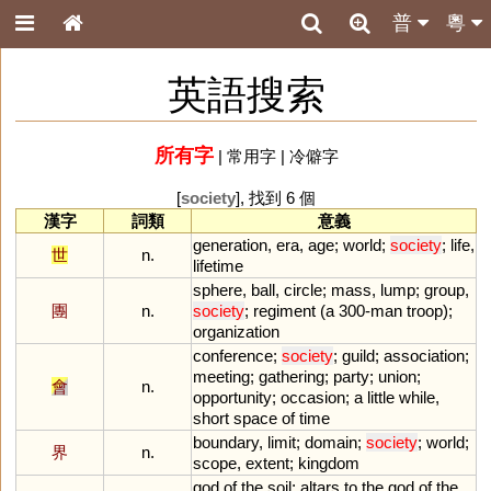
普
粵
英語搜索
所有字
|
常用字
|
冷僻字
[
society
], 找到 6 個
漢字
詞類
意義
generation
,
era
,
age
;
world
;
society
;
life
,
世
n.
lifetime
sphere
,
ball
,
circle
;
mass
,
lump
;
group
,
團
n.
society
;
regiment
(
a
300
-
man
troop
);
organization
conference
;
society
;
guild
;
association
;
meeting
;
gathering
;
party
;
union
;
會
n.
opportunity
;
occasion
;
a
little
while
,
short
space
of
time
boundary
,
limit
;
domain
;
society
;
world
;
界
n.
scope
,
extent
;
kingdom
god
of
the
soil
;
altars
to
the
god
of
the