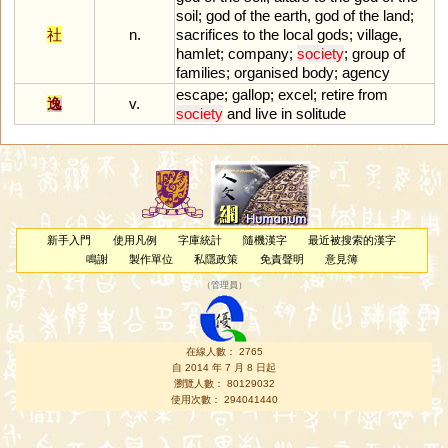
soil
;
god
of
the
earth
,
god
of
the
land
;
社
n.
sacrifices
to
the
local
gods
;
village
,
hamlet
;
company
;
society
;
group
of
families
;
organised
body
;
agency
escape
;
gallop
;
excel
;
retire
from
逸
v.
society
and
live
in
solitude
新手入門
使用凡例
字庫統計
隨機漢字
最近被搜索的漢字
鳴謝
製作單位
私隱政策
免責聲明
意見簿
（
管理員
）
在線人數： 2765
自 2014 年 7 月 8 日起
瀏覽人數： 80129032
使用次數： 294041440