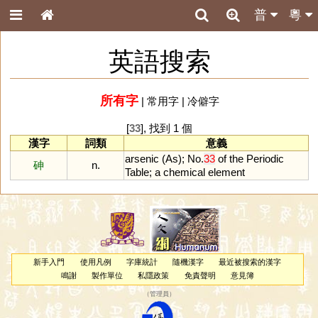
普
粵
英語搜索
所有字
|
常用字
|
冷僻字
[
33
], 找到 1 個
漢字
詞類
意義
arsenic
(
As
);
No
.
33
of
the
Periodic
砷
n.
Table
;
a
chemical
element
新手入門
使用凡例
字庫統計
隨機漢字
最近被搜索的漢字
鳴謝
製作單位
私隱政策
免責聲明
意見簿
（
管理員
）