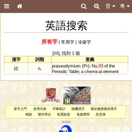
普
粵
英語搜索
所有字
|
常用字
|
冷僻字
[
59
], 找到 1 個
漢字
詞類
意義
praseodymium
(
Pr
);
No
.
59
of
the
鐠
n.
Periodic
Table
;
a
chemical
element
新手入門
使用凡例
字庫統計
隨機漢字
最近被搜索的漢字
鳴謝
製作單位
私隱政策
免責聲明
意見簿
（
管理員
）