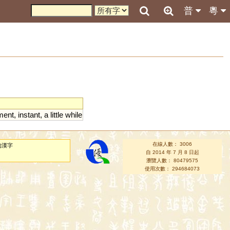
普
粵
ent
,
instant
,
a
little
while
在線人數： 3006
的漢字
自 2014 年 7 月 8 日起
瀏覽人數： 80479575
使用次數： 294684073