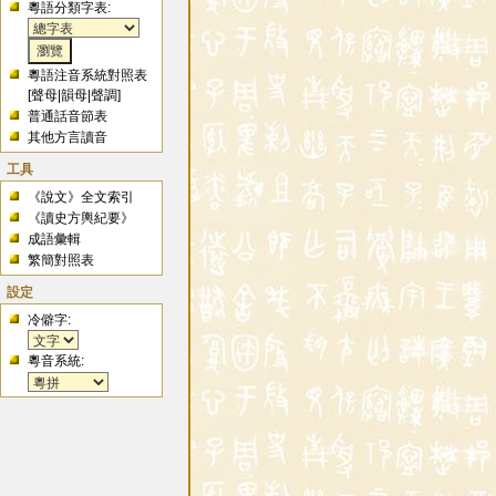
粵語分類字表:
粵語注音系統對照表
[
聲母
|
韻母
|
聲調
]
普通話音節表
其他方言讀音
工具
《說文》全文索引
《讀史方輿紀要》
成語彙輯
繁簡對照表
設定
冷僻字:
粵音系統: