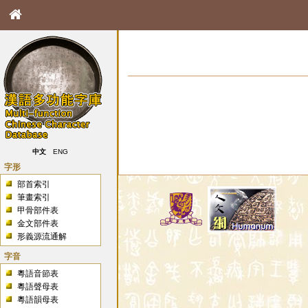
中文
ENG
字形
部首索引
筆畫索引
甲骨部件表
金文部件表
形義源流通解
字音
粵語音節表
粵語聲母表
粵語韻母表