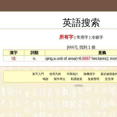
英語搜索
所有字
|
常用字
|
冷僻字
[
6667
], 找到 1 個
漢字
詞類
意義
頃
n.
qing
,
a
unit
of
area
(=
6
.
6667
hectares
);
mom
新手入門
使用凡例
字庫統計
隨機漢字
最近被搜索
鳴謝
製作單位
私隱政策
免責聲明
意見簿
（
管理員
）