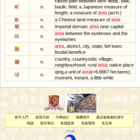
raised
path
between
farm
fields
,
balk
,
町
n.
baulk
;
field
;
a
Japanese
measure
of
length
;
a
measure
of
area
(
arch
.)
畝
n.
a
Chinese
land
-
measure
of
area
畿
n.
imperial
domain
;
area
near
capital
area
between
the
eyebrows
and
the
眳
n.
eyelashes
area
,
district
,
city
,
state
;
fief
town
;
邑
n.
feudal
benefice
country
,
countryside
;
village
;
鄉
n.
neighbourhood
;
rural
area
;
native
place
qing
,
a
unit
of
area
(=
6
.
6667
hectares
);
頃
n.
moment
,
instant
,
a
little
while
新手入門
使用凡例
字庫統計
隨機漢字
最近被搜索的漢字
鳴謝
製作單位
私隱政策
免責聲明
意見簿
（
管理員
）