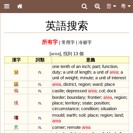
普
粵
英語搜索
所有字
|
常用字
|
冷僻字
[
area
], 找到 13 個
漢字
詞類
意義
one
tenth
of
an
inch
;
part
;
function
,
分
n.
duty
;
a
unit
of
length
;
a
unit
of
area
;
a
unit
of
weight
;
minute
;
a
unit
of
interest
區
n.
area
,
district
,
region
;
ward
;
place
塢
n.
castle
;
depressed
area
;
col
;
dock
border
;
boundary
;
frontier
;
area
,
region
;
境
n.
place
;
territory
;
state
;
position
;
circumstance
;
condition
;
situation
mould
;
earth
;
soil
;
place
;
region
;
land
;
壤
n.
area
旯
n.
corner
;
remote
area