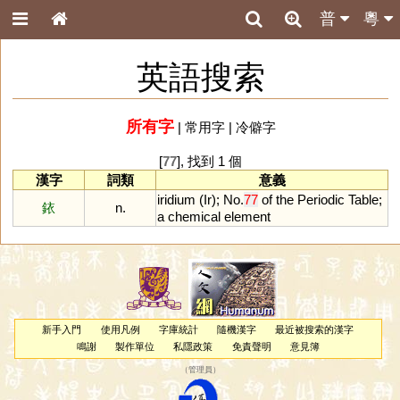
普
粵
英語搜索
所有字
|
常用字
|
冷僻字
[
77
], 找到 1 個
漢字
詞類
意義
iridium
(
Ir
);
No
.
77
of
the
Periodic
Table
;
銥
n.
a
chemical
element
新手入門
使用凡例
字庫統計
隨機漢字
最近被搜索的漢字
鳴謝
製作單位
私隱政策
免責聲明
意見簿
（
管理員
）