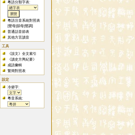
粵語分類字表:
粵語注音系統對照表
[
聲母
|
韻母
|
聲調
]
普通話音節表
其他方言讀音
工具
《說文》全文索引
《讀史方輿紀要》
成語彙輯
繁簡對照表
設定
冷僻字:
粵音系統: