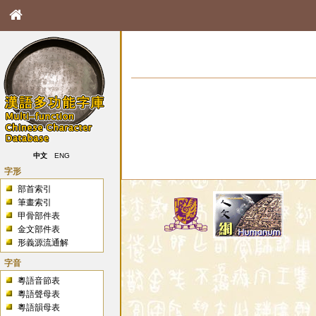
中文
ENG
字形
部首索引
筆畫索引
甲骨部件表
金文部件表
形義源流通解
字音
粵語音節表
粵語聲母表
粵語韻母表