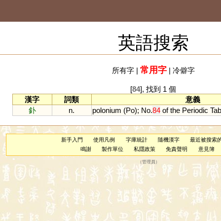
英語搜索
常用字
所有字
|
|
冷僻字
[
84
], 找到 1 個
漢字
詞類
意義
釙
n.
polonium
(
Po
);
No
.
84
of
the
Periodic
Tab
新手入門
使用凡例
字庫統計
隨機漢字
最近被搜索
鳴謝
製作單位
私隱政策
免責聲明
意見簿
（
管理員
）