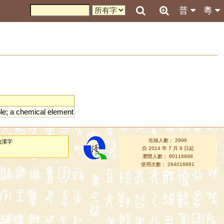
普
粵
le
;
a
chemical
element
在線人數： 2996
的漢字
自 2014 年 7 月 8 日起
瀏覽人數： 80116898
使用次數： 294016881