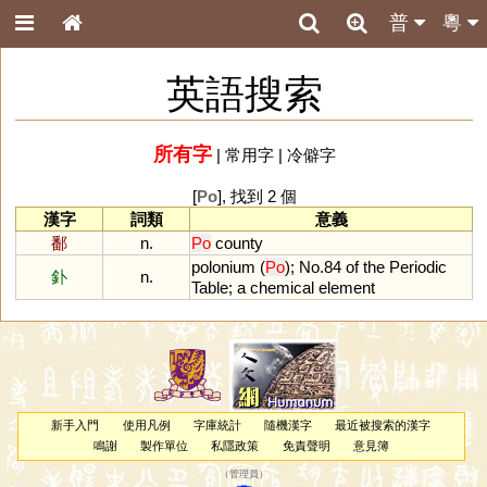
普
粵
英語搜索
所有字
|
常用字
|
冷僻字
[
Po
], 找到 2 個
漢字
詞類
意義
鄱
n.
Po
county
polonium
(
Po
);
No
.
84
of
the
Periodic
釙
n.
Table
;
a
chemical
element
新手入門
使用凡例
字庫統計
隨機漢字
最近被搜索的漢字
鳴謝
製作單位
私隱政策
免責聲明
意見簿
（
管理員
）