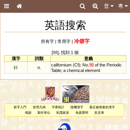
普
粵
英語搜索
冷僻字
所有字
|
常用字
|
[
98
], 找到 1 個
漢字
詞類
意義
californium
(
Cf
);
No
.
98
of
the
Periodic
鉲
n.
Table
;
a
chemical
element
新手入門
使用凡例
字庫統計
隨機漢字
最近被搜索的漢字
鳴謝
製作單位
私隱政策
免責聲明
意見簿
（
管理員
）