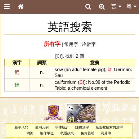
普
粵
英語搜索
所有字
|
常用字
|
冷僻字
[
Cf
], 找到 2 個
漢字
詞類
意義
sow
(
an
adult
female
pig
);
cf
.
German
:
豝
n.
Sau
californium
(
Cf
);
No
.
98
of
the
Periodic
鉲
n.
Table
;
a
chemical
element
新手入門
使用凡例
字庫統計
隨機漢字
最近被搜索的漢字
鳴謝
製作單位
私隱政策
免責聲明
意見簿