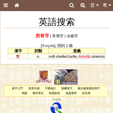
普
粵
英語搜索
所有字
|
常用字
|
冷僻字
[
Amyda
], 找到 1 個
漢字
詞類
意義
鱉
n.
soft
-
shelled
turtle
,
Amyda
sinensis
新手入門
使用凡例
字庫統計
隨機漢字
最近被搜索的漢字
鳴謝
製作單位
私隱政策
免責聲明
意見簿
（
管理員
）