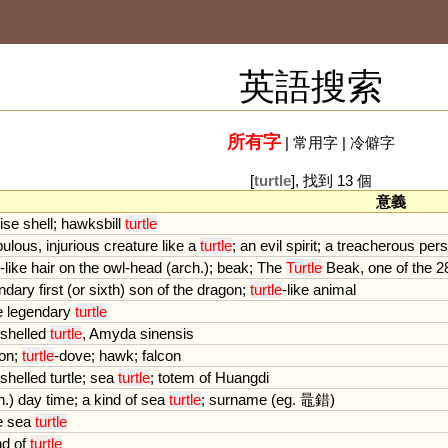
英語搜索
所有字
|
常用字
|
冷僻字
[
turtle
], 找到 13 個
意義
oise
shell
;
hawksbill
turtle
bulous
,
injurious
creature
like
a
turtle
;
an
evil
spirit
;
a
treacherous
per
-
like
hair
on
the
owl
-
head
(
arch
.);
beak
;
The
Turtle
Beak
,
one
of
the
2
ndary
first
(
or
sixth
)
son
of
the
dragon
;
turtle
-
like
animal
e
legendary
turtle
shelled
turtle
,
Amyda
sinensis
on
;
turtle
-
dove
;
hawk
;
falcon
shelled
turtle
;
sea
turtle
;
totem
of
Huangdi
h
.)
day
time
;
a
kind
of
sea
turtle
;
surname
(
eg
. 鼂錯)
e
sea
turtle
nd
of
turtle