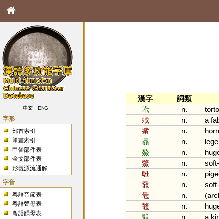
漢字
詞類
玳
n.
tort
中文
ENG
字形
蜮
n.
a
fa
觜
n.
horn
部首索引
筆畫索引
贔
n.
lege
甲骨部件表
鰲
n.
hug
金文部件表
鱉
n.
soft
-
形義源流通解
鵻
n.
pige
字音
黿
n.
soft
-
粵語音節表
鼂
n.
(
arc
粵語聲母表
鼇
n.
hug
粵語韻母表
鼊
n.
a
ki