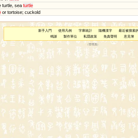
e
turtle
,
sea
turtle
e
or
tortoise
;
cuckold
新手入門
使用凡例
字庫統計
隨機漢字
最近被搜索
鳴謝
製作單位
私隱政策
免責聲明
意見簿
（
管理員
）