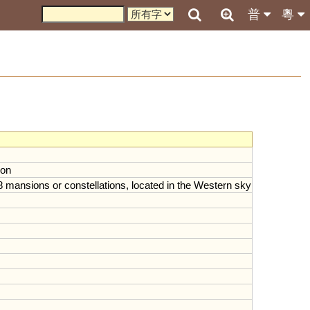
普
粵
son
8
mansions
or
constellations
,
located
in
the
Western
sky