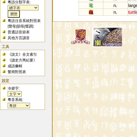
粵語分類字表:
鼋
n.
larg
龜
n.
turtl
粵語注音系統對照表
[
聲母
|
韻母
|
聲調
]
普通話音節表
其他方言讀音
工具
《說文》全文索引
《讀史方輿紀要》
成語彙輯
繁簡對照表
設定
冷僻字:
粵音系統: