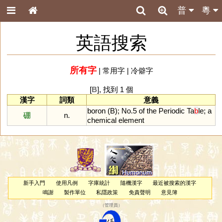
普
粵
英語搜索
所有字
|
常用字
|
冷僻字
[
B
], 找到 1 個
漢字
詞類
意義
boron
(
B
);
No
.
5
of
the
Periodic
Ta
b
le
;
a
硼
n.
chemical
element
新手入門
使用凡例
字庫統計
隨機漢字
最近被搜索的漢字
鳴謝
製作單位
私隱政策
免責聲明
意見簿
（
管理員
）