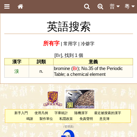
普
粵
英語搜索
所有字
|
常用字
|
冷僻字
[
Br
], 找到 1 個
漢字
詞類
意義
bromine
(
Br
);
No
.
35
of
the
Periodic
溴
n.
Table
;
a
chemical
element
新手入門
使用凡例
字庫統計
隨機漢字
最近被搜索的漢字
鳴謝
製作單位
私隱政策
免責聲明
意見簿
（
管理員
）