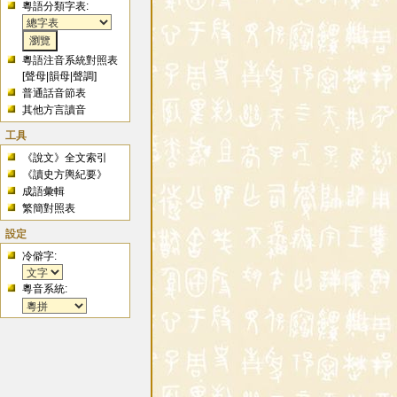
粵語分類字表:
粵語注音系統對照表
[
聲母
|
韻母
|
聲調
]
普通話音節表
其他方言讀音
工具
《說文》全文索引
《讀史方輿紀要》
成語彙輯
繁簡對照表
設定
冷僻字:
粵音系統: