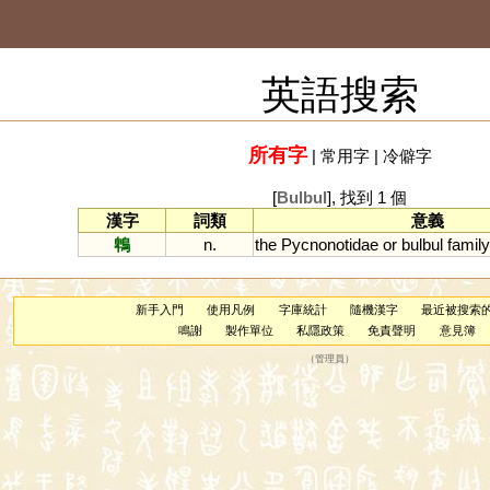
英語搜索
所有字
|
常用字
|
冷僻字
[
Bulbul
], 找到 1 個
漢字
詞類
意義
鵯
n.
the
Pycnonotidae
or
bulbul
family
新手入門
使用凡例
字庫統計
隨機漢字
最近被搜索
鳴謝
製作單位
私隱政策
免責聲明
意見簿
（
管理員
）