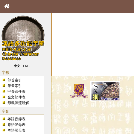
中文
ENG
字形
部首索引
筆畫索引
甲骨部件表
金文部件表
形義源流通解
字音
粵語音節表
粵語聲母表
粵語韻母表