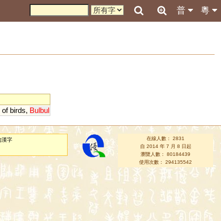
普
粵
of
birds
,
Bulbul
在線人數： 2831
的漢字
自 2014 年 7 月 8 日起
瀏覽人數： 80184439
使用次數： 294135542