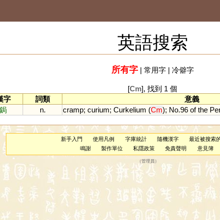
英語搜索
所有字
|
常用字
|
冷僻字
[
Cm
], 找到 1 個
漢字
詞類
意義
鋦
n.
cramp
;
curium
;
Curkelium
(
Cm
);
No
.
96
of
the
Per
新手入門
使用凡例
字庫統計
隨機漢字
最近被搜索
鳴謝
製作單位
私隱政策
免責聲明
意見簿
（
管理員
）