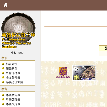
中文
ENG
字形
部首索引
筆畫索引
甲骨部件表
金文部件表
形義源流通解
字音
粵語音節表
粵語聲母表
粵語韻母表