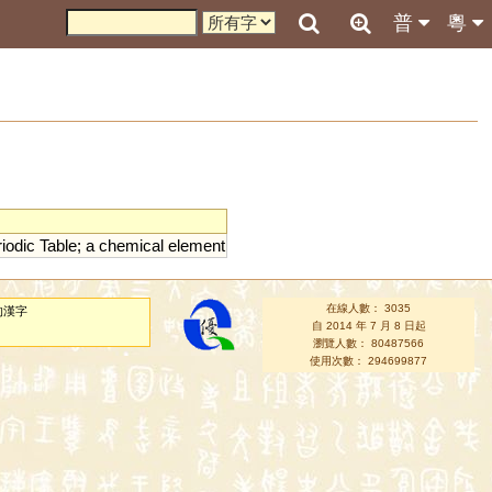
普
粵
iodic
Table
;
a
chemical
element
在線人數： 3035
的漢字
自 2014 年 7 月 8 日起
瀏覽人數： 80487566
使用次數： 294699877