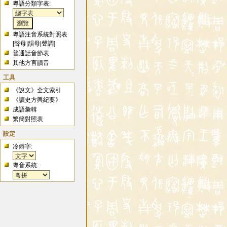
粵語分類字表:
粵語注音系統對照表
[
聲母
|
韻母
|
聲調
]
普通話音節表
其他方言讀音
工具
《說文》全文索引
《讀史方輿紀要》
成語彙輯
繁簡對照表
設定
冷僻字:
粵音系統: