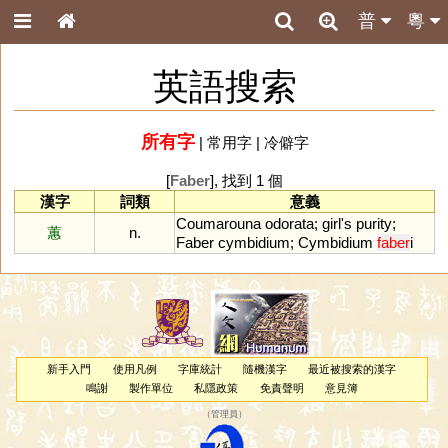
普
粵
英語搜索
所有字
|
常用字
|
冷僻字
[
Faber
], 找到 1 個
漢字
詞類
意義
Coumarouna
odorata
;
girl
'
s
purity
;
蕙
n.
Faber
cymbidium
;
Cymbidium
faber
i
新手入門
使用凡例
字庫統計
隨機漢字
最近被搜索的漢字
鳴謝
製作單位
私隱政策
免責聲明
意見簿
（
管理員
）