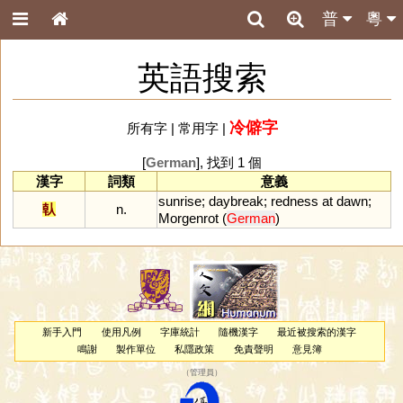
普
粵
英語搜索
冷僻字
所有字
|
常用字
|
[
German
], 找到 1 個
漢字
詞類
意義
sunrise
;
daybreak
;
redness
at
dawn
;
倝
n.
Morgenrot
(
German
)
新手入門
使用凡例
字庫統計
隨機漢字
最近被搜索的漢字
鳴謝
製作單位
私隱政策
免責聲明
意見簿
（
管理員
）