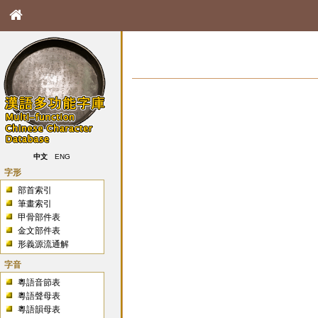
中文
ENG
字形
部首索引
筆畫索引
甲骨部件表
金文部件表
形義源流通解
字音
粵語音節表
粵語聲母表
粵語韻母表