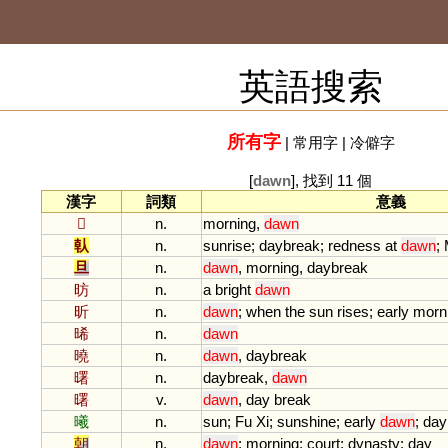
英語搜索
所有字
|
常用字
|
冷僻字
[
dawn
], 找到 11 個
漢字
詞類
意義
𦩻
n.
morning
,
dawn
倝
n.
sunrise
;
daybreak
;
redness
at
dawn
;
旦
n.
dawn
,
morning
,
daybreak
昉
n.
a
bright
dawn
昕
n.
dawn
;
when
the
sun
rises
;
early
morn
晞
n.
dawn
曉
n.
dawn
,
daybreak
曙
n.
daybreak
,
dawn
曙
v.
dawn
,
day
break
曦
n.
sun
;
Fu
Xi
;
sunshine
;
early
dawn
;
day
朝
n.
dawn
;
morning
;
court
;
dynasty
;
day