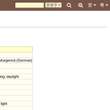
普
粵
Morgenrot
(
German
)
ing
;
daylight
light