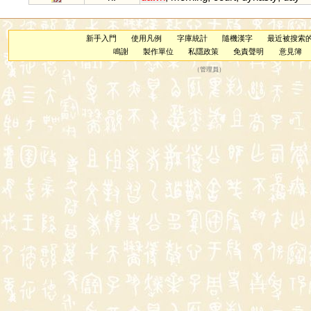
新手入門
使用凡例
字庫統計
隨機漢字
最近被搜索
鳴謝
製作單位
私隱政策
免責聲明
意見簿
（
管理員
）