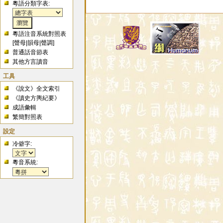
粵語分類字表:
粵語注音系統對照表
[
聲母
|
韻母
|
聲調
]
普通話音節表
其他方言讀音
工具
《說文》全文索引
《讀史方輿紀要》
成語彙輯
繁簡對照表
設定
冷僻字:
粵音系統: