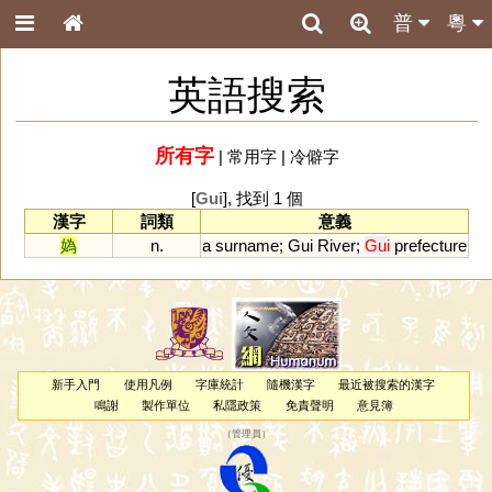
普
粵
英語搜索
所有字
|
常用字
|
冷僻字
[
Gui
], 找到 1 個
漢字
詞類
意義
媯
n.
a
surname
;
Gui
River
;
Gui
prefecture
新手入門
使用凡例
字庫統計
隨機漢字
最近被搜索的漢字
鳴謝
製作單位
私隱政策
免責聲明
意見簿
（
管理員
）