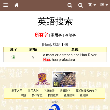
普
粵
英語搜索
所有字
|
常用字
|
冷僻字
[
Hao
], 找到 1 個
漢字
詞類
意義
a
moat
or
a
trench
;
the
Hao
River
;
濠
n.
Hao
zhou
prefecture
新手入門
使用凡例
字庫統計
隨機漢字
最近被搜索的漢字
鳴謝
製作單位
私隱政策
免責聲明
意見簿
（
管理員
）