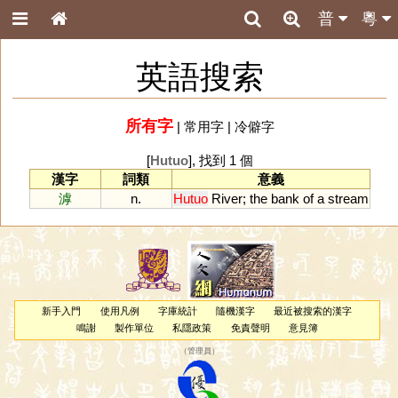
普
粵
英語搜索
所有字
|
常用字
|
冷僻字
[
Hutuo
], 找到 1 個
漢字
詞類
意義
滹
n.
Hutuo
River
;
the
bank
of
a
stream
新手入門
使用凡例
字庫統計
隨機漢字
最近被搜索的漢字
鳴謝
製作單位
私隱政策
免責聲明
意見簿
（
管理員
）