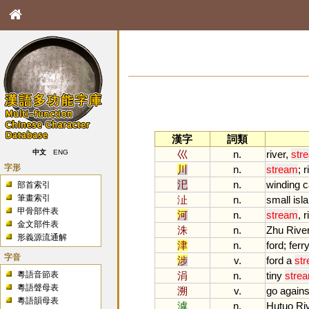
漢字
詞類
巛
n.
river
,
str
中文
ENG
字形
川
n.
stream
;
r
汜
n.
winding
c
部首索引
筆畫索引
沚
n.
small
isl
甲骨部件表
河
n.
stream
,
r
金文部件表
洙
n.
Zhu
Rive
形義源流通解
津
n.
ford
;
ferr
字音
涉
v.
ford
a
st
粵語音節表
涓
n.
tiny
stre
粵語聲母表
溯
v.
go
agains
粵語韻母表
滹
n.
Hutuo
Ri