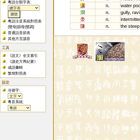
粵語分類字表:
潢
n.
water
poo
澗
n.
gully
,
rav
澩
n.
intermitte
粵語注音系統對照表
隒
n.
the
steep
[
聲母
|
韻母
|
聲調
]
普通話音節表
其他方言讀音
工具
《說文》全文索引
《讀史方輿紀要》
成語彙輯
繁簡對照表
設定
冷僻字:
粵音系統: