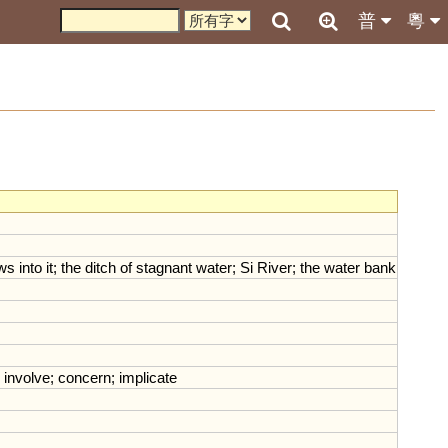
普
粵
ows
into
it
;
the
ditch
of
stagnant
water
;
Si
River
;
the
water
bank
;
involve
;
concern
;
implicate