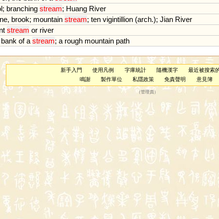
l
;
branching
stream
;
Huang
River
ine
,
brook
;
mountain
stream
;
ten
vigintillion
(
arch
.);
Jian
River
nt
stream
or
river
bank
of
a
stream
;
a
rough
mountain
path
新手入門
使用凡例
字庫統計
隨機漢字
最近被搜索
鳴謝
製作單位
私隱政策
免責聲明
意見簿
（
管理員
）