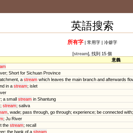
英語搜索
所有字
|
常用字
|
冷僻字
[
stream
], 找到 15 個
意義
eam
iver
;
Short
for
Sichuan
Province
atchment
,
a
stream
which
leaves
the
main
branch
and
afterwards
fl
and
in
a
stream
;
islet
iver
r
;
a
small
stream
in
Shantung
y
;
stream
;
saliva
ream
,
wade
;
pass
through
,
go
through
;
experience
;
be
connected
with
am
;
Ju
River
t
the
stream
;
recall
ver
;
the
bank
of
a
stream