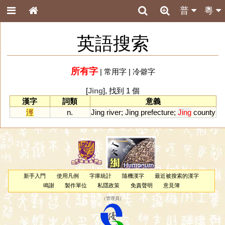
普
粵
英語搜索
所有字
|
常用字
|
冷僻字
[
Jing
], 找到 1 個
漢字
詞類
意義
涇
n.
Jing
river
;
Jing
prefecture
;
Jing
county
新手入門
使用凡例
字庫統計
隨機漢字
最近被搜索的漢字
鳴謝
製作單位
私隱政策
免責聲明
意見簿
（
管理員
）