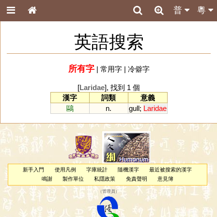
普
粵
英語搜索
所有字
|
常用字
|
冷僻字
[
Laridae
], 找到 1 個
漢字
詞類
意義
鷗
n.
gull
;
Laridae
新手入門
使用凡例
字庫統計
隨機漢字
最近被搜索的漢字
鳴謝
製作單位
私隱政策
免責聲明
意見簿
（
管理員
）