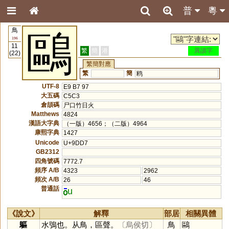
普
粵
鳥
鷗
196
11
繁
簡
港
異讀字
(22)
繁簡對應
繁
簡
鸥
UTF-8
E9 B7 97
大五碼
C5C3
倉頡碼
尸口竹日火
Matthews
4824
漢語大字典
（一版）4656；（二版）4964
康熙字典
1427
Unicode
U+9DD7
GB2312
四角號碼
7772.7
頻序 A/B
4323
2962
頻次 A/B
26
46
普通話
u
《說文》
解釋
部居
相關異體
䳼
水鴞也。从鳥，區聲。
〔烏侯切〕
鳥
鷗