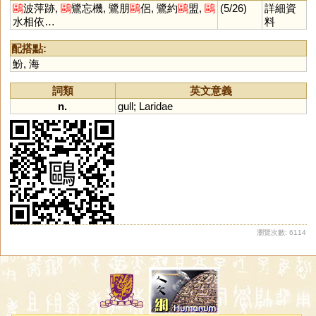
鷗
波萍跡,
鷗
鷺忘機, 鷺朋
鷗
侶, 鷺約
鷗
盟,
鷗
(5/26)
詳細資
水相依…
料
配搭點:
魵
,
海
詞類
英文意義
n.
gull
;
Laridae
瀏覽次數: 6114