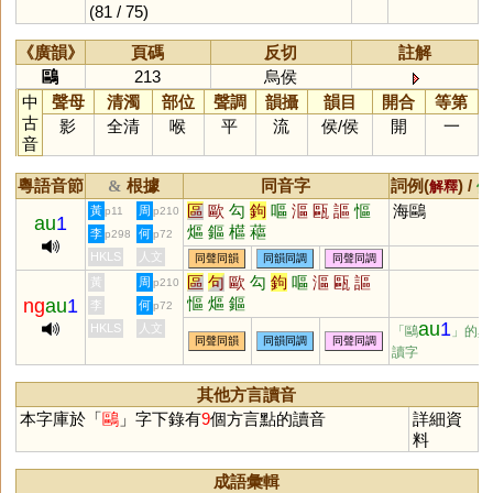
(81 / 75)
《廣韻》
頁碼
反切
註解
鷗
213
烏侯
中
聲母
清濁
部位
聲調
韻攝
韻目
開合
等第
古
影
全清
喉
平
流
侯
/
侯
開
一
音
粵語音節
根據
同音字
詞例(
) /
&
解釋
備
區
歐
勾
鉤
嘔
漚
甌
謳
慪
海鷗
黃
周
p11
p210
au
1
熰
鏂
櫙
藲
李
何
p298
p72
HKLS
人文
同聲同韻
同韻同調
同聲同調
區
句
歐
勾
鉤
嘔
漚
甌
謳
黃
周
p210
慪
熰
鏂
ng
au
1
李
何
p72
au
1
HKLS
人文
「鷗
」的異
同聲同韻
同韻同調
同聲同調
讀字
其他方言讀音
本字庫於「
鷗
」字下錄有
9
個方言點的讀音
詳細資
料
成語彙輯