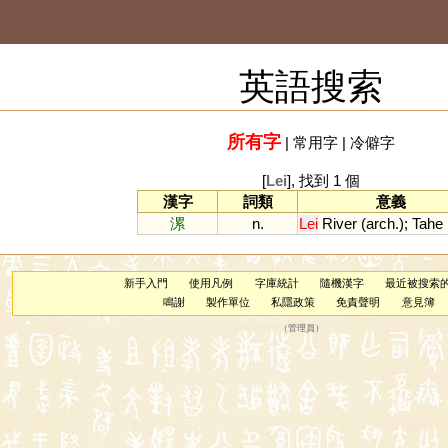
英語搜索
所有字
|
常用字
|
冷僻字
[
Lei
], 找到 1 個
漢字
詞類
意義
漯
n.
Lei
River
(
arch
.);
Tahe
新手入門
使用凡例
字庫統計
隨機漢字
最近被搜索
鳴謝
製作單位
私隱政策
免責聲明
意見簿
（
管理員
）