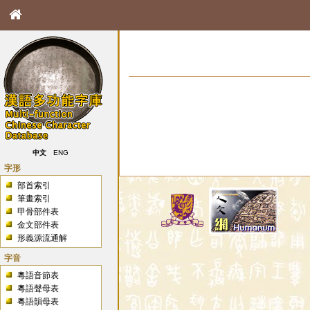
中文
ENG
字形
部首索引
筆畫索引
甲骨部件表
金文部件表
形義源流通解
字音
粵語音節表
粵語聲母表
粵語韻母表