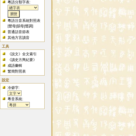
粵語分類字表:
粵語注音系統對照表
[
聲母
|
韻母
|
聲調
]
普通話音節表
其他方言讀音
工具
《說文》全文索引
《讀史方輿紀要》
成語彙輯
繁簡對照表
設定
冷僻字:
粵音系統: