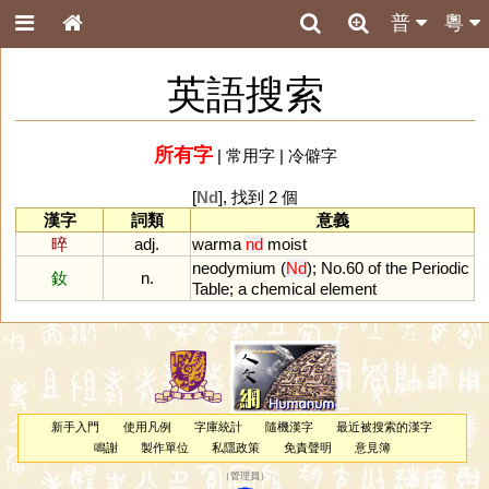
普
粵
英語搜索
所有字
|
常用字
|
冷僻字
[
Nd
], 找到 2 個
漢字
詞類
意義
晬
adj.
warma
nd
moist
neodymium
(
Nd
);
No
.
60
of
the
Periodic
釹
n.
Table
;
a
chemical
element
新手入門
使用凡例
字庫統計
隨機漢字
最近被搜索的漢字
鳴謝
製作單位
私隱政策
免責聲明
意見簿
（
管理員
）