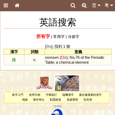
普
粵
英語搜索
所有字
|
常用字
|
冷僻字
[
Os
], 找到 1 個
漢字
詞類
意義
osmium
(
Os
);
No
.
76
of
the
Periodic
鋨
n.
Table
;
a
chemical
element
新手入門
使用凡例
字庫統計
隨機漢字
最近被搜索的漢字
鳴謝
製作單位
私隱政策
免責聲明
意見簿
（
管理員
）