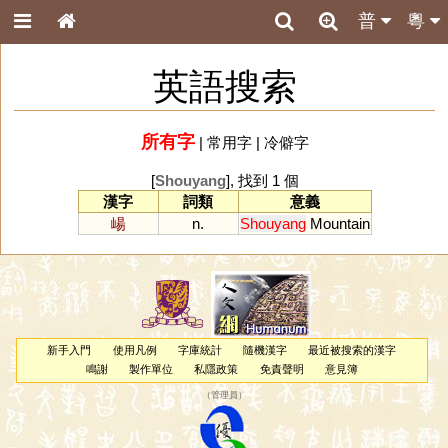
普
粵
英語搜索
所有字
|
常用字
|
冷僻字
[
Shouyang
], 找到 1 個
漢字
詞類
意義
崵
n.
Shouyang
Mountain
新手入門
使用凡例
字庫統計
隨機漢字
最近被搜索的漢字
鳴謝
製作單位
私隱政策
免責聲明
意見簿
（
管理員
）