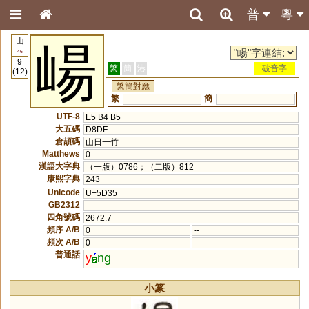
普
粵
山
崵
46
9
繁
簡
港
破音字
(12)
繁簡對應
繁
簡
UTF-8
E5 B4 B5
大五碼
D8DF
倉頡碼
山日一竹
Matthews
0
漢語大字典
（一版）0786；（二版）812
康熙字典
243
Unicode
U+5D35
GB2312
四角號碼
2672.7
頻序 A/B
0
--
頻次 A/B
0
--
普通話
y
ng
小篆