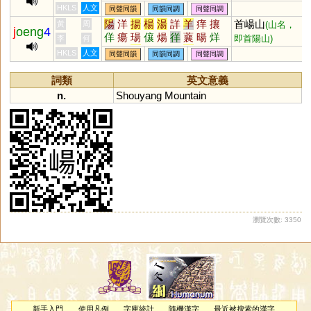
HKLS
人文
同聲同韻
同韻同調
同聲同調
陽
洋
揚
楊
湯
詳
羊
痒
攘
首崵山
黃
周
(山名，
j
oeng
4
佯
瘍
瑒
儴
煬
徉
蘘
暘
烊
即首陽山)
李
何
颺
垟
瀼
穰
禳
蛘
昜
蝆
眻
HKLS
人文
同聲同韻
同韻同調
同聲同調
獽
珜
鐊
鸉
勷
禓
鍚
詞類
英文意義
n.
Shouyang
Mountain
瀏覽次數: 3350
新手入門
使用凡例
字庫統計
隨機漢字
最近被搜索的漢字