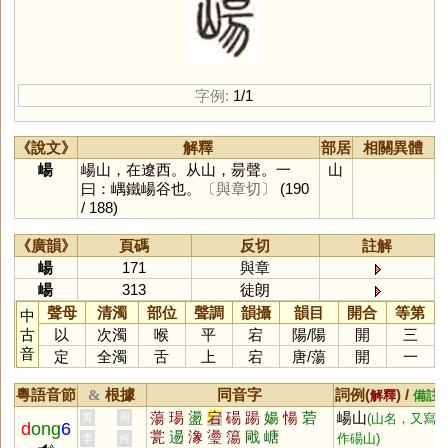
字例:
1/1
《說文》
解釋
部居
相關異體
崵
崵山，在遼西。从山，昜聲。一
山
曰：嵎鐵崵谷也。
〔與章切〕
(190
/ 188)
《廣韻》
頁碼
反切
註解
崵
171
與章
崵
313
徒朗
聲母
清濁
部位
聲調
韻攝
韻目
開合
等第
中
古
以
次濁
喉
平
宕
陽
/
陽
開
三
音
定
全濁
舌
上
宕
唐
/
蕩
開
一
粵語音節
根據
同音字
詞例(
) /
&
解釋
備註
蕩
瑒
盪
宕
碭
踼
婸
愓
菪
崵山
黃
周
(山名，又寫
d
ong
6
瓽
逿
潒
璗
簜
戙
嵣
作碭山)
李
何