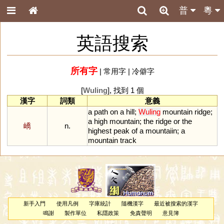
普
粵
英語搜索
所有字
|
常用字
|
冷僻字
[
Wuling
], 找到 1 個
漢字
詞類
意義
a
path
on
a
hill
;
Wuling
mountain
ridge
;
a
high
mountain
;
the
ridge
or
the
嶠
n.
highest
peak
of
a
mountaiin
;
a
mountain
track
新手入門
使用凡例
字庫統計
隨機漢字
最近被搜索的漢字
鳴謝
製作單位
私隱政策
免責聲明
意見簿