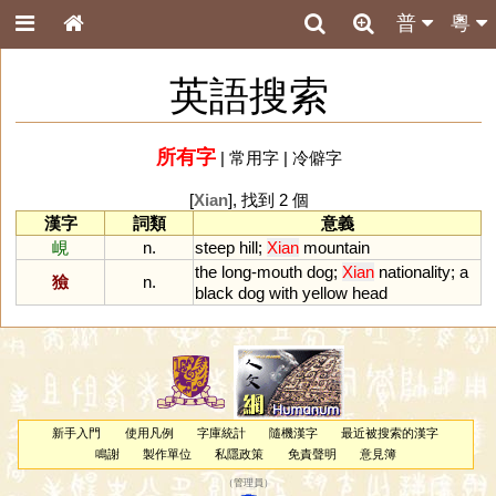
普
粵
英語搜索
所有字
|
常用字
|
冷僻字
[
Xian
], 找到 2 個
漢字
詞類
意義
峴
n.
steep
hill
;
Xian
mountain
the
long
-
mouth
dog
;
Xian
nationality
;
a
獫
n.
black
dog
with
yellow
head
新手入門
使用凡例
字庫統計
隨機漢字
最近被搜索的漢字
鳴謝
製作單位
私隱政策
免責聲明
意見簿
（
管理員
）