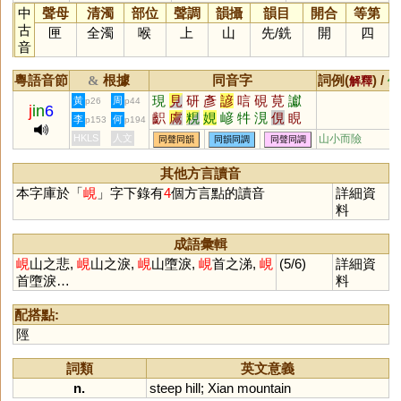
中
聲母
清濁
部位
聲調
韻攝
韻目
開合
等第
古
匣
全濁
喉
上
山
先
/
銑
開
四
音
粵語音節
根據
同音字
詞例(
) /
&
解釋
備
現
見
研
彥
諺
唁
硯
莧
讞
黃
周
p26
p44
j
in
6
齞
鬳
粯
娊
嵃
牪
涀
俔
睍
李
何
p153
p194
齴
鋧
喭
HKLS
人文
山小而險
同聲同韻
同韻同調
同聲同調
其他方言讀音
本字庫於「
峴
」字下錄有
4
個方言點的讀音
詳細資
料
成語彙輯
峴
山之悲,
峴
山之淚,
峴
山墮淚,
峴
首之涕,
峴
(5/6)
詳細資
首墮淚…
料
配搭點:
陘
詞類
英文意義
n.
steep
hill
;
Xian
mountain