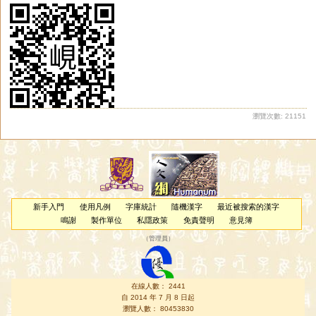
瀏覽次數: 21151
新手入門
使用凡例
字庫統計
隨機漢字
最近被搜索的漢字
鳴謝
製作單位
私隱政策
免責聲明
意見簿
（
管理員
）
在線人數： 2441
自 2014 年 7 月 8 日起
瀏覽人數： 80453830