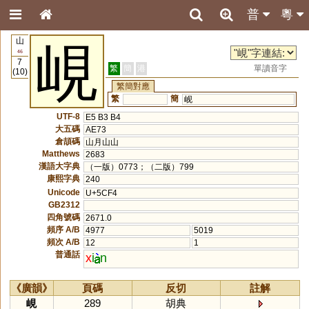
普
粵
山
峴
46
7
繁
簡
港
單讀音字
(10)
繁簡對應
繁
簡
岘
UTF-8
E5 B3 B4
大五碼
AE73
倉頡碼
山月山山
Matthews
2683
漢語大字典
（一版）0773；（二版）799
康熙字典
240
Unicode
U+5CF4
GB2312
四角號碼
2671.0
頻序 A/B
4977
5019
頻次 A/B
12
1
普通話
x
i
n
《廣韻》
頁碼
反切
註解
峴
289
胡典