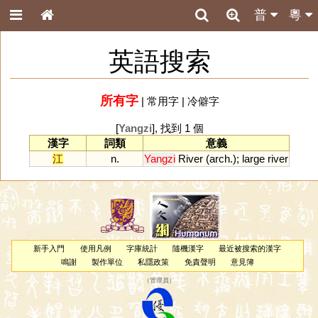
普
粵
英語搜索
所有字
|
常用字
|
冷僻字
[
Yangzi
], 找到 1 個
漢字
詞類
意義
江
n.
Yangzi
River
(
arch
.);
large
river
新手入門
使用凡例
字庫統計
隨機漢字
最近被搜索的漢字
鳴謝
製作單位
私隱政策
免責聲明
意見簿
（
管理員
）