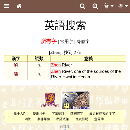
普
粵
英語搜索
所有字
|
常用字
|
冷僻字
[
Zhen
], 找到 2 個
漢字
詞類
意義
湞
n.
Zhen
River
Zhen
River
,
one
of
the
sources
of
the
溱
n.
River
Hwai
in
Henan
新手入門
使用凡例
字庫統計
隨機漢字
最近被搜索的漢字
鳴謝
製作單位
私隱政策
免責聲明
意見簿
（
管理員
）