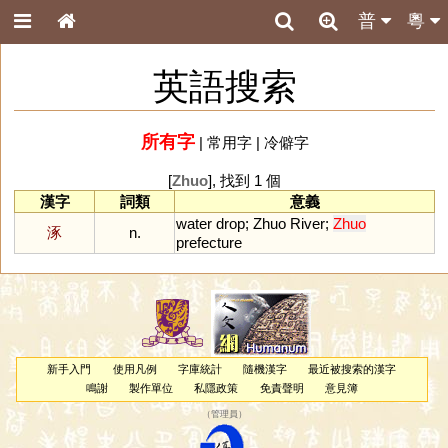
普
粵
英語搜索
所有字
|
常用字
|
冷僻字
[
Zhuo
], 找到 1 個
漢字
詞類
意義
water
drop
;
Zhuo
River
;
Zhuo
涿
n.
prefecture
新手入門
使用凡例
字庫統計
隨機漢字
最近被搜索的漢字
鳴謝
製作單位
私隱政策
免責聲明
意見簿
（
管理員
）