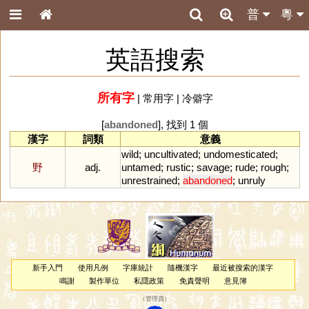
普
粵
英語搜索
所有字
|
常用字
|
冷僻字
[
abandoned
], 找到 1 個
漢字
詞類
意義
wild
;
uncultivated
;
undomesticated
;
野
adj.
untamed
;
rustic
;
savage
;
rude
;
rough
;
unrestrained
;
abandoned
;
unruly
新手入門
使用凡例
字庫統計
隨機漢字
最近被搜索的漢字
鳴謝
製作單位
私隱政策
免責聲明
意見簿
（
管理員
）