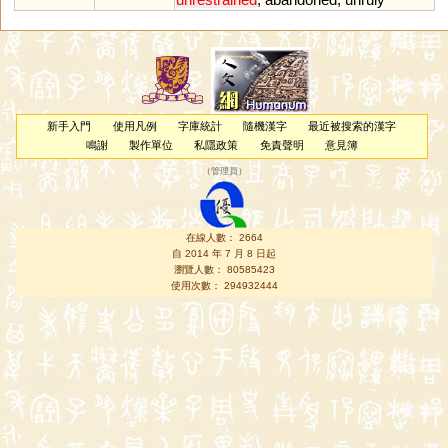
新手入門
使用凡例
字庫統計
隨機漢字
最近被搜索的漢字
鳴謝
製作單位
私隱政策
免責聲明
意見簿
（
管理員
）
在線人數： 2664
自 2014 年 7 月 8 日起
瀏覽人數： 80585423
使用次數： 294932444