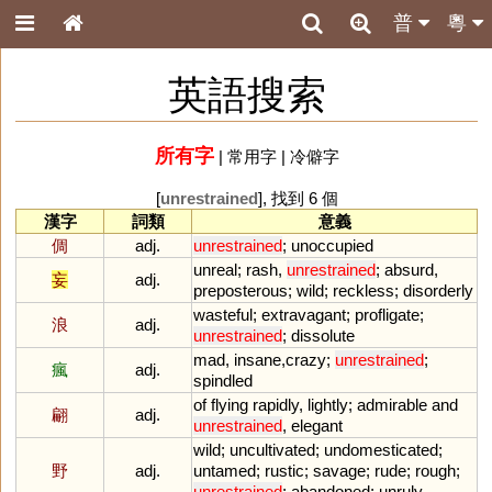
普
粵
英語搜索
所有字
|
常用字
|
冷僻字
[
unrestrained
], 找到 6 個
漢字
詞類
意義
倜
adj.
unrestrained
;
unoccupied
unreal
;
rash
,
unrestrained
;
absurd
,
妄
adj.
preposterous
;
wild
;
reckless
;
disorderly
wasteful
;
extravagant
;
profligate
;
浪
adj.
unrestrained
;
dissolute
mad
,
insane
,
crazy
;
unrestrained
;
瘋
adj.
spindled
of
flying
rapidly
,
lightly
;
admirable
and
翩
adj.
unrestrained
,
elegant
wild
;
uncultivated
;
undomesticated
;
野
adj.
untamed
;
rustic
;
savage
;
rude
;
rough
;
unrestrained
;
abandoned
;
unruly