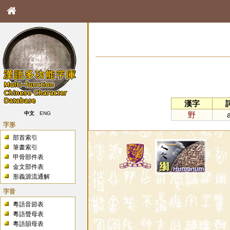
漢字
野
a
中文
ENG
字形
部首索引
筆畫索引
甲骨部件表
金文部件表
形義源流通解
字音
粵語音節表
粵語聲母表
粵語韻母表