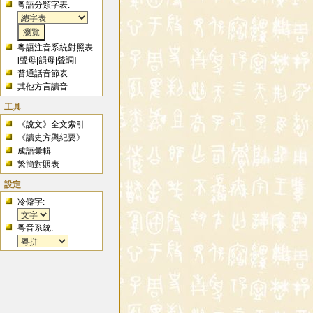
粵語分類字表:
粵語注音系統對照表
[
聲母
|
韻母
|
聲調
]
普通話音節表
其他方言讀音
工具
《說文》全文索引
《讀史方輿紀要》
成語彙輯
繁簡對照表
設定
冷僻字:
粵音系統: