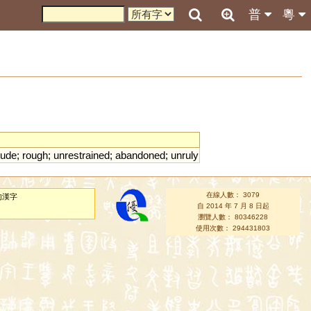
普
粵
rude
;
rough
;
unrestrained
;
abandoned
;
unruly
在線人數： 3079
的漢字
自 2014 年 7 月 8 日起
瀏覽人數： 80346228
使用次數： 294431803