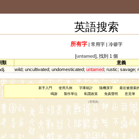
英語搜索
所有字
|
常用字
|
冷僻字
[
untamed
], 找到 1 個
詞類
意義
dj.
wild
;
uncultivated
;
undomesticated
;
untamed
;
rustic
;
savage
;
新手入門
使用凡例
字庫統計
隨機漢字
最近被搜索
鳴謝
製作單位
私隱政策
免責聲明
意見簿
（
管理員
）