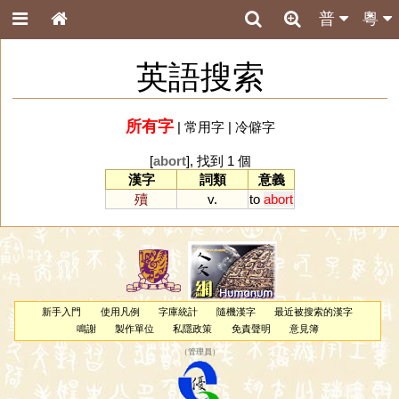
普
粵
英語搜索
所有字
|
常用字
|
冷僻字
[
abort
], 找到 1 個
漢字
詞類
意義
殰
v.
to
abort
新手入門
使用凡例
字庫統計
隨機漢字
最近被搜索的漢字
鳴謝
製作單位
私隱政策
免責聲明
意見簿
（
管理員
）