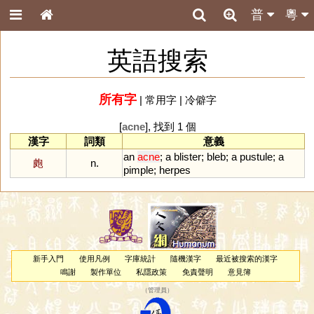
普
粵
英語搜索
所有字
|
常用字
|
冷僻字
[
acne
], 找到 1 個
漢字
詞類
意義
an
acne
;
a
blister
;
bleb
;
a
pustule
;
a
皰
n.
pimple
;
herpes
新手入門
使用凡例
字庫統計
隨機漢字
最近被搜索的漢字
鳴謝
製作單位
私隱政策
免責聲明
意見簿
（
管理員
）