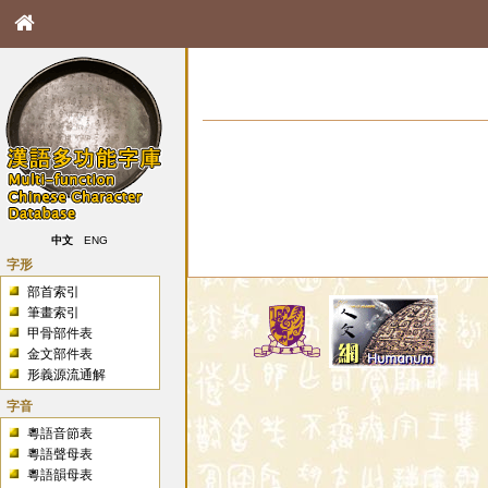
中文
ENG
字形
部首索引
筆畫索引
甲骨部件表
金文部件表
形義源流通解
字音
粵語音節表
粵語聲母表
粵語韻母表