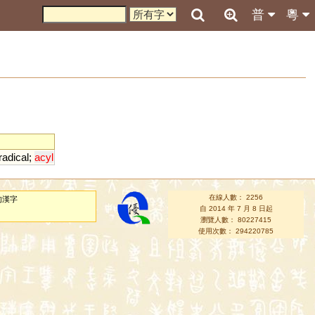
普
粵
radical
;
acyl
在線人數： 2256
的漢字
自 2014 年 7 月 8 日起
瀏覽人數： 80227415
使用次數： 294220785