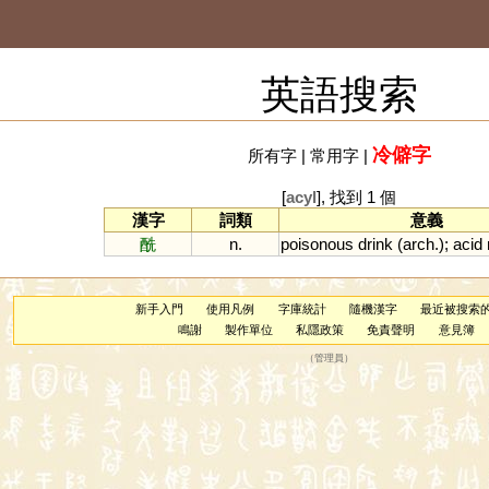
英語搜索
冷僻字
所有字
|
常用字
|
[
acyl
], 找到 1 個
漢字
詞類
意義
酰
n.
poisonous
drink
(
arch
.);
acid
新手入門
使用凡例
字庫統計
隨機漢字
最近被搜索
鳴謝
製作單位
私隱政策
免責聲明
意見簿
（
管理員
）