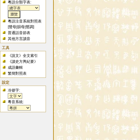
粵語分類字表:
粵語注音系統對照表
[
聲母
|
韻母
|
聲調
]
普通話音節表
其他方言讀音
工具
《說文》全文索引
《讀史方輿紀要》
成語彙輯
繁簡對照表
設定
冷僻字:
粵音系統: