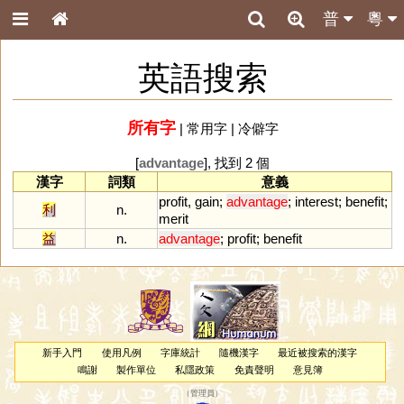
普
粵
英語搜索
所有字
|
常用字
|
冷僻字
[
advantage
], 找到 2 個
漢字
詞類
意義
profit
,
gain
;
advantage
;
interest
;
benefit
;
利
n.
merit
益
n.
advantage
;
profit
;
benefit
新手入門
使用凡例
字庫統計
隨機漢字
最近被搜索的漢字
鳴謝
製作單位
私隱政策
免責聲明
意見簿
（
管理員
）