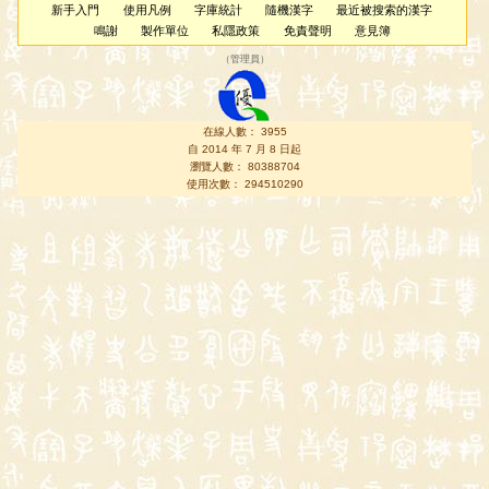
新手入門
使用凡例
字庫統計
隨機漢字
最近被搜索的漢字
鳴謝
製作單位
私隱政策
免責聲明
意見簿
（
管理員
）
在線人數： 3955
自 2014 年 7 月 8 日起
瀏覽人數： 80388704
使用次數： 294510290