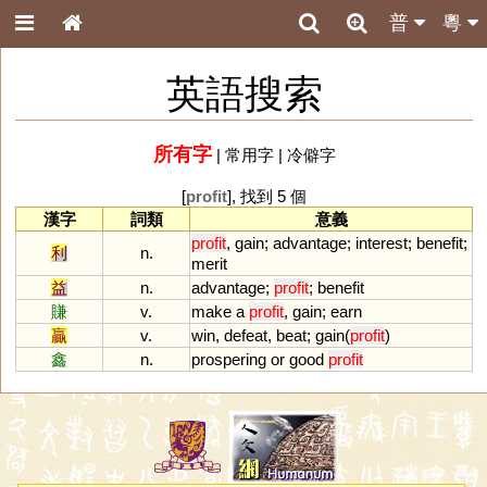
普
粵
英語搜索
所有字
|
常用字
|
冷僻字
[
profit
], 找到 5 個
漢字
詞類
意義
profit
,
gain
;
advantage
;
interest
;
benefit
;
利
n.
merit
益
n.
advantage
;
profit
;
benefit
賺
v.
make
a
profit
,
gain
;
earn
贏
v.
win
,
defeat
,
beat
;
gain
(
profit
)
鑫
n.
prospering
or
good
profit