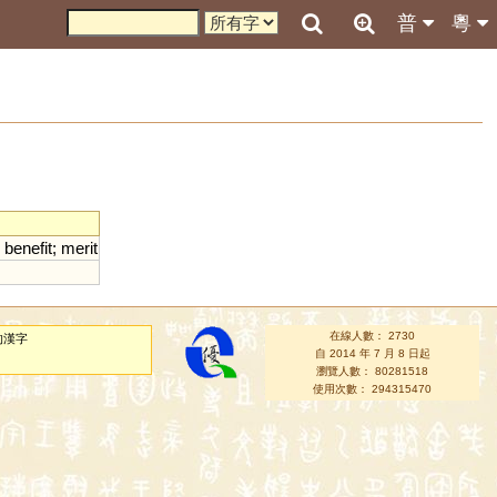
普
粵
;
benefit
;
merit
在線人數： 2730
的漢字
自 2014 年 7 月 8 日起
瀏覽人數： 80281518
使用次數： 294315470