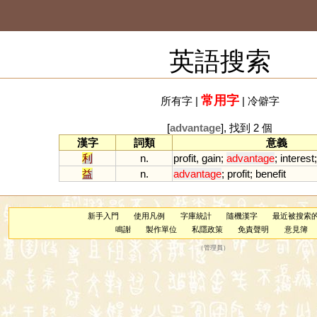
英語搜索
常用字
所有字
|
|
冷僻字
[
advantage
], 找到 2 個
漢字
詞類
意義
利
n.
profit
,
gain
;
advantage
;
interest
益
n.
advantage
;
profit
;
benefit
新手入門
使用凡例
字庫統計
隨機漢字
最近被搜索
鳴謝
製作單位
私隱政策
免責聲明
意見簿
（
管理員
）