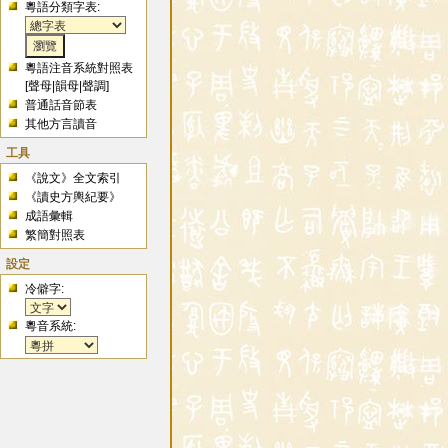
粵語分類字表:
粵語注音系統對照表
[
聲母
|
韻母
|
聲調
]
普通話音節表
其他方言讀音
工具
《說文》全文索引
《讀史方輿紀要》
成語彙輯
繁簡對照表
設定
冷僻字:
粵音系統: