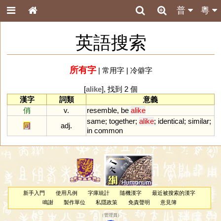
普
粵
英語搜索
所有字
|
常用字
|
冷僻字
[
alike
], 找到 2 個
漢字
詞類
意義
俏
v.
resemble
,
be
alike
same
;
together
;
alike
;
identical
;
similar
;
同
adj.
in
common
新手入門
使用凡例
字庫統計
隨機漢字
最近被搜索的漢字
鳴謝
製作單位
私隱政策
免責聲明
意見簿
（
管理員
）