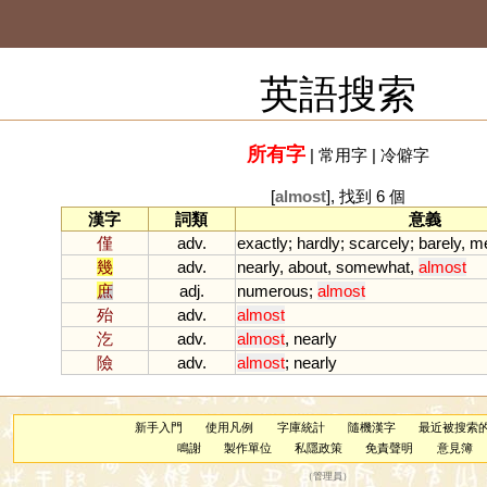
英語搜索
所有字
|
常用字
|
冷僻字
[
almost
], 找到 6 個
漢字
詞類
意義
僅
adv.
exactly
;
hardly
;
scarcely
;
barely
,
me
幾
adv.
nearly
,
about
,
somewhat
,
almost
庶
adj.
numerous
;
almost
殆
adv.
almost
汔
adv.
almost
,
nearly
險
adv.
almost
;
nearly
新手入門
使用凡例
字庫統計
隨機漢字
最近被搜索
鳴謝
製作單位
私隱政策
免責聲明
意見簿
（
管理員
）