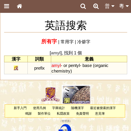
普
粵
英語搜索
所有字
|
常用字
|
冷僻字
[
amyl
], 找到 1 個
漢字
詞類
意義
amyl
-
or
pentyl
-
base
(
organic
戊
prefix
chemistry
)
新手入門
使用凡例
字庫統計
隨機漢字
最近被搜索的漢字
鳴謝
製作單位
私隱政策
免責聲明
意見簿
（
管理員
）