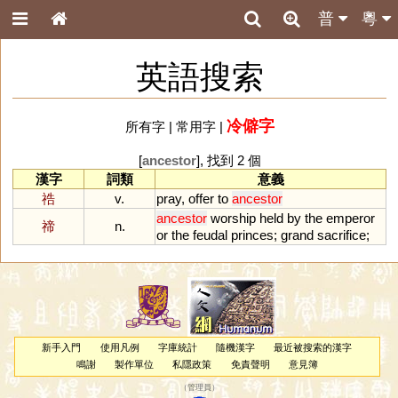
普
粵
英語搜索
冷僻字
所有字
|
常用字
|
[
ancestor
], 找到 2 個
漢字
詞類
意義
祰
v.
pray
,
offer
to
ancestor
ancestor
worship
held
by
the
emperor
禘
n.
or
the
feudal
princes
;
grand
sacrifice
;
新手入門
使用凡例
字庫統計
隨機漢字
最近被搜索的漢字
鳴謝
製作單位
私隱政策
免責聲明
意見簿
（
管理員
）